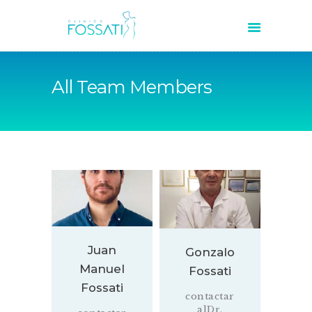
All Team Members
INICIO
QUIÉNES SOMOS
SERVICIOS
ARTÍCULOS
CONTACTO
Juan
Gonzalo
Manuel
Fossati
Fossati
contactar
alDr.